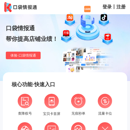
登录丨注册
口袋情报通
帮你提高店铺业绩！
体验·口袋情报通
核心功能·快速入口
流量卡位
查降权号
无痕秒单
宝贝卡首屏