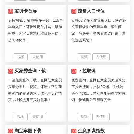
宝贝卡首屏
流量入口卡位
3
4
支持淘宝/天猫/拼多多平台，119个
支持17个多元化流量入口，快速补
渠道入口；可快速提升排名，增加
充宝贝缺失的流量渠道；帮助商
权重，为宝贝带来精准目标人群，
家，解决单一销售额渠道问题，降
提高转化率！
低运营风险！
视频
去使用
视频
去使用
买家秀查询下载
下拉取词
5
6
一键免费查询下载，全网任意宝贝
免费查询，全网任意宝贝关键词的
买家秀图片、视频、评语；帮助商
下拉热搜词，支持PC端、手机端
家洞悉消费者需求，优化宝贝详情
等不同端口，精准匹配买家搜索热
页，轻松提升宝贝转化率！
词，快速提升宝贝曝光量
视频
去使用
视频
去使用
淘宝车图下载
生意参谋指数
7
8