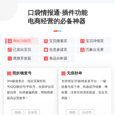
口袋情报通·插件功能
电商经营的必备神器
网站功能页
宝贝搜索页
宝贝详情页
已卖出宝贝
生意参谋页
万象台无界
黑搜开发器
单品分析器
照妖镜查号
无痕秒单
1
2
30s极速查出，指定买家旺旺
支持淘宝/天猫/拼多多平台，一键
号/QQ/微信号/手机号，全面评估买
批量无痕下单，快速提升销量，增
家信用，杜绝被骗风险，帮助商家
权重；没有任何浏览痕迹，安全无
提高运营效率！
风险！
视频
去使用
视频
去使用