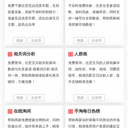
免费下载任意竞品优质车图，支持
可实时免费转换，任意生意参谋指
批量采集，高效节省时间和精力；
数，省时高效，准确率高；同时支
借鉴竞品优质车图，优化自身宝贝
持一键导出全部数据，帮助商家精
主图，提高点击率
准把握市场数据！
视频
去使用
视频
去使用
相关词分析
人群画
9
10
免费查询，任意宝贝相关拓展词，
免费查询，任意宝贝的人群画像详
数据与生意参谋-搜索词分析-相关
情，如性别、年龄、地域、消费层
词一致，帮助商家精准拓展长尾关
级等，精准匹配宝贝目标人群，提
键词，引爆流量！
升店铺精准流量！
视频
去使用
视频
去使用
在线淘词
手淘每日热榜
11
12
帮助商家免费搜索全网热词，30秒
帮助商家实时掌握不同类目的市场
快速出词，操作简单易上手；精准
行情，精准推荐用户喜爱的爆款宝